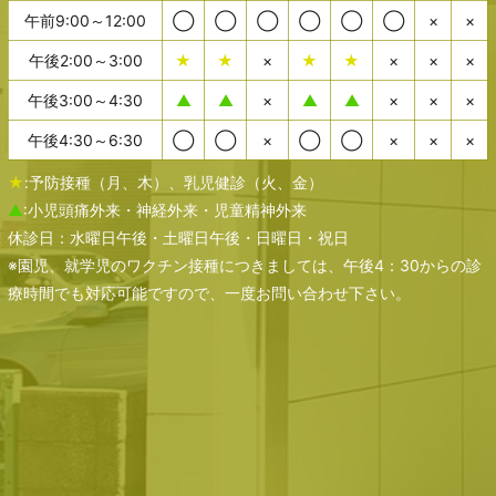
午前9:00～12:00
◯
◯
◯
◯
◯
◯
×
×
午後2:00～3:00
★
★
×
★
★
×
×
×
午後3:00～4:30
▲
▲
×
▲
▲
×
×
×
午後4:30～6:30
◯
◯
×
◯
◯
×
×
×
★
:予防接種（月、木）、乳児健診（火、金）
▲
:小児頭痛外来・神経外来・児童精神外来
休診日：水曜日午後・土曜日午後・日曜日・祝日
※園児、就学児のワクチン接種につきましては、午後4：30からの診
療時間でも対応可能ですので、一度お問い合わせ下さい。