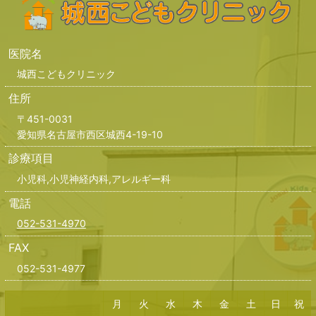
医院名
城西こどもクリニック
住所
〒451-0031
愛知県名古屋市西区城西4-19-10
診療項目
小児科,小児神経内科,アレルギー科
電話
052-531-4970
FAX
052-531-4977
月
火
水
木
金
土
日
祝